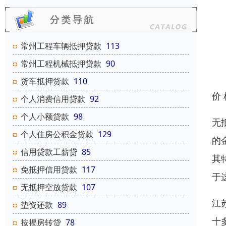
常州工程车辆抵押贷款
113
常州工程机械抵押贷款
90
货车抵押贷款
110
价
个人消费信用贷款
92
个人小额贷款
98
无
个人住房公积金贷款
129
的
信用贷款工薪贷
85
其
免抵押信用贷款
117
于
无抵押空放贷款
107
江
垫资还款
89
十
按揭房转贷
78