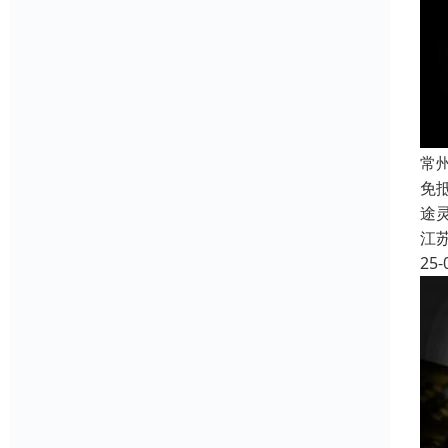
常
免
途
江
25-