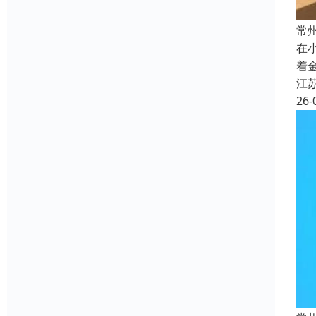
常
在
着
江
26-