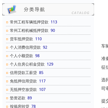
常州工程车辆抵押贷款
113
常州工程机械抵押贷款
90
货车抵押贷款
110
车
个人消费信用贷款
92
个人小额贷款
98
准
个人住房公积金贷款
129
征
信用贷款工薪贷
85
选
免抵押信用贷款
117
司
无抵押空放贷款
107
垫资还款
89
提
按揭房转贷
78