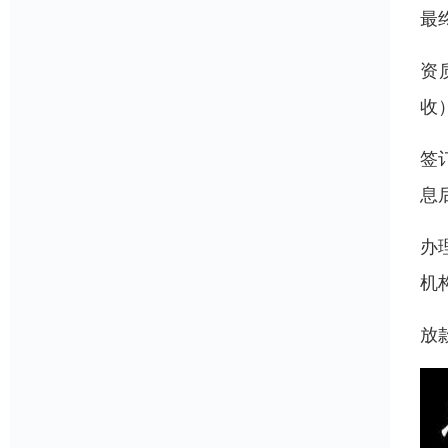
最
资
收
签
息
办
机
放