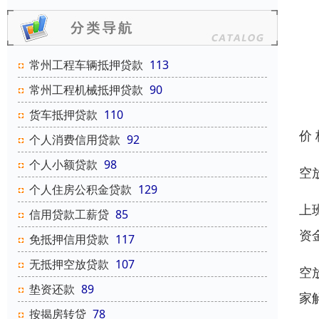
常州工程车辆抵押贷款
113
常州工程机械抵押贷款
90
货车抵押贷款
110
价
个人消费信用贷款
92
个人小额贷款
98
空
个人住房公积金贷款
129
上
信用贷款工薪贷
85
资
免抵押信用贷款
117
无抵押空放贷款
107
空
垫资还款
89
家
按揭房转贷
78