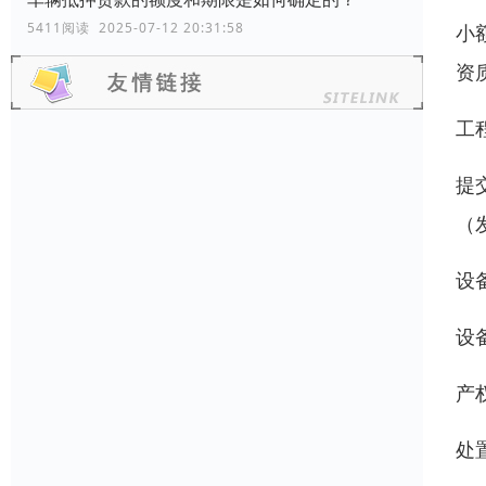
5411阅读 2025-07-12 20:31:58
小
资
工
提
（
设
设
产
处