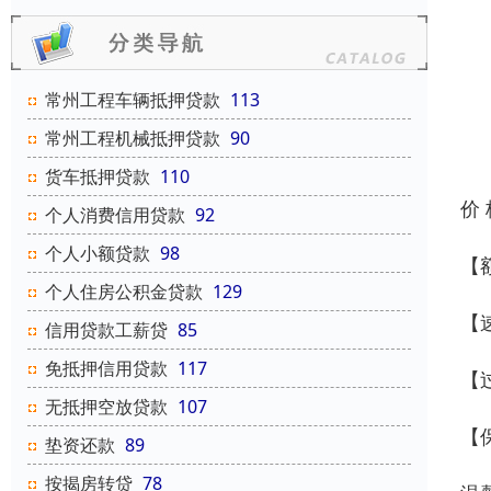
常州工程车辆抵押贷款
113
常州工程机械抵押贷款
90
货车抵押贷款
110
价
个人消费信用贷款
92
个人小额贷款
98
【
个人住房公积金贷款
129
【
信用贷款工薪贷
85
免抵押信用贷款
117
【
无抵押空放贷款
107
【
垫资还款
89
按揭房转贷
78