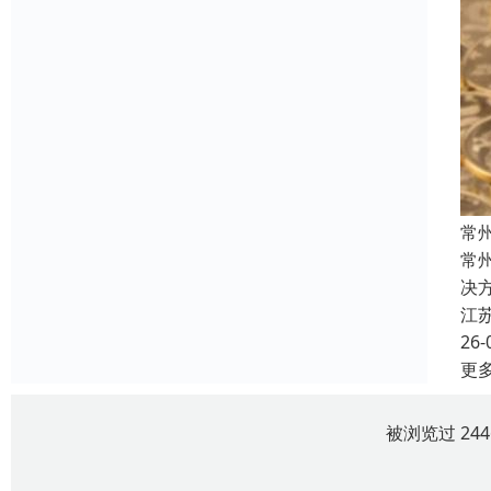
常
常
决
江
26-
更
被浏览过 24