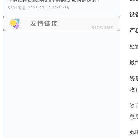
5391阅读 2025-07-12 20:31:58
设
产
处
最
资
收
签
息
办