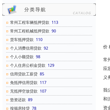
常州工程车辆抵押贷款
113
常州工程机械抵押贷款
90
货车抵押贷款
110
价
个人消费信用贷款
92
个人小额贷款
98
常
个人住房公积金贷款
129
应
信用贷款工薪贷
85
义
免抵押信用贷款
117
我
无抵押空放贷款
107
和
垫资还款
89
资
按揭房转贷
78