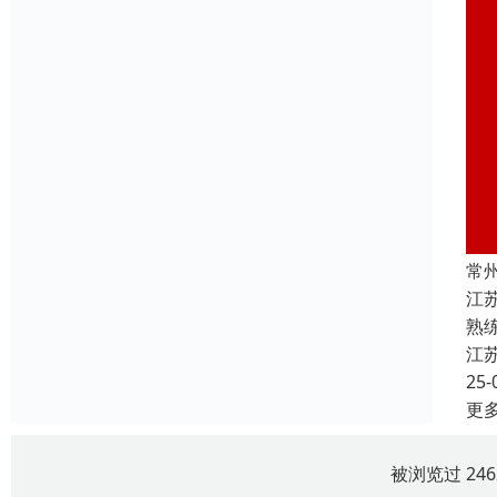
常
江
熟
江
25-
更
被浏览过 24