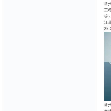
常
工
等
江
25-
常