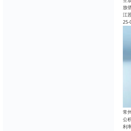
空
放
江
25-
常
公
利