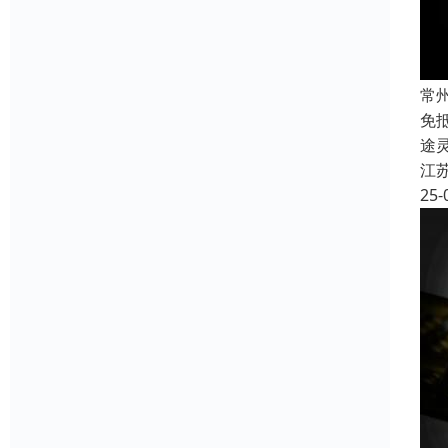
常
免
途
江
25-