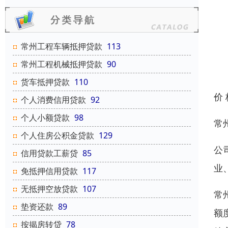
常州工程车辆抵押贷款
113
常州工程机械抵押贷款
90
货车抵押贷款
110
价
个人消费信用贷款
92
个人小额贷款
98
常
个人住房公积金贷款
129
公
信用贷款工薪贷
85
业
免抵押信用贷款
117
无抵押空放贷款
107
常
垫资还款
89
额
按揭房转贷
78