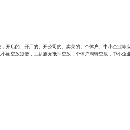
资，开店的、开厂的、开公司的、卖菜的、个体户、中小企业等
人小额空放短借，工薪族无抵押空放，个体户周转空放，中小企