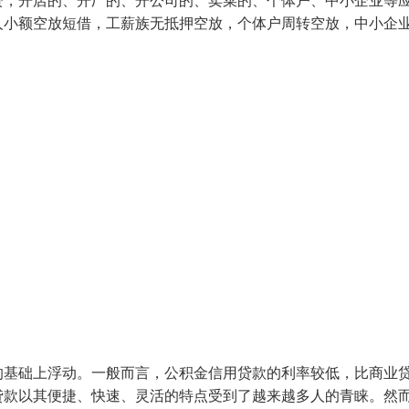
资，开店的、开厂的、开公司的、卖菜的、个体户、中小企业等
人小额空放短借，工薪族无抵押空放，个体户周转空放，中小企
的基础上浮动。一般而言，公积金信用贷款的利率较低，比商业
贷款以其便捷、快速、灵活的特点受到了越来越多人的青睐。然