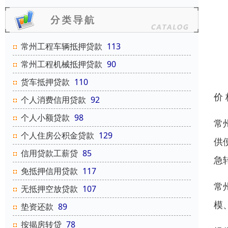
常州工程车辆抵押贷款
113
常州工程机械抵押贷款
90
货车抵押贷款
110
价
个人消费信用贷款
92
个人小额贷款
98
常
个人住房公积金贷款
129
供
信用贷款工薪贷
85
急
免抵押信用贷款
117
常
无抵押空放贷款
107
模
垫资还款
89
按揭房转贷
78