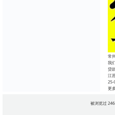
常
我
贷
江
25-
更
被浏览过 24